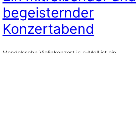
begeisternder
Konzertabend
Mendelssohn Violinkonzert in e-Moll ist ein
wunderbares Werk, denn es ist eines jener Stücke,
die direkt ins Herz treffen. Und dies ist der Solistin
Sorean Kim und dem Sinfonieorchester Opus125
unter der Leitung von Javier Álvarez Fuentes
gestern vor dem zahlreich erschienenen Publikum
in der Jakobuskirche in Jüchen gelungen.
Mendelssohn hat ganz besonders in dieses…
5. November 2023