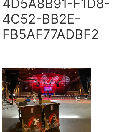
4D5A8B91-F1D8-
4C52-BB2E-
FB5AF77ADBF2