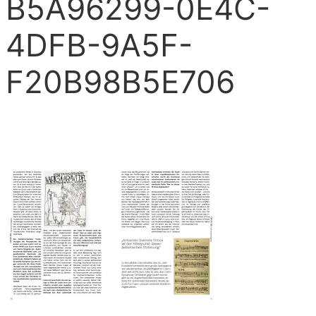
B5A96299-0E4C-
4DFB-9A5F-
F20B98B5E706